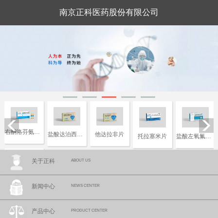
南京正科医药股份有限公司
右酮洛芬氨汀三醇注射液
盐酸达泊西汀片
他达拉非片
托拉塞米片
盐酸左氧氟沙星片
关于正科
ABOUT US
复合磷酸氢钾注射液
新闻中心
NEWS CENTER
产品中心
PRODUCT CENTER