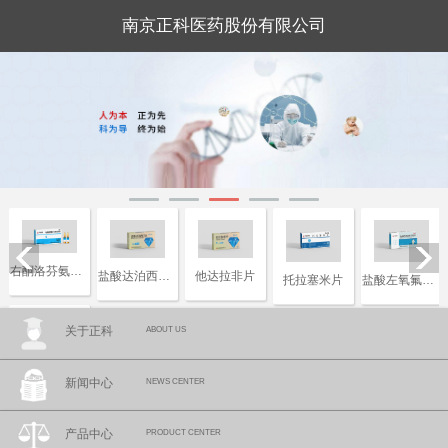
南京正科医药股份有限公司
右酮洛芬氨汀三醇注射液
盐酸达泊西汀片
他达拉非片
托拉塞米片
盐酸左氧氟沙星片
关于正科
ABOUT US
复合磷酸氢钾注射液
新闻中心
NEWS CENTER
产品中心
PRODUCT CENTER