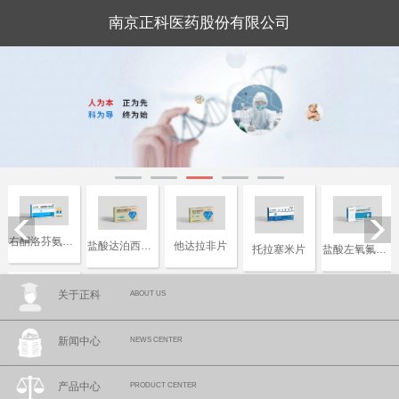
南京正科医药股份有限公司
右酮洛芬氨汀三醇注射液
盐酸达泊西汀片
他达拉非片
托拉塞米片
盐酸左氧氟沙星片
关于正科
ABOUT US
复合磷酸氢钾注射液
新闻中心
NEWS CENTER
产品中心
PRODUCT CENTER