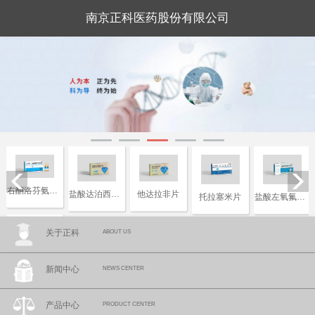
南京正科医药股份有限公司
右酮洛芬氨汀三醇注射液
盐酸达泊西汀片
他达拉非片
托拉塞米片
盐酸左氧氟沙星片
关于正科
ABOUT US
复合磷酸氢钾注射液
新闻中心
NEWS CENTER
产品中心
PRODUCT CENTER