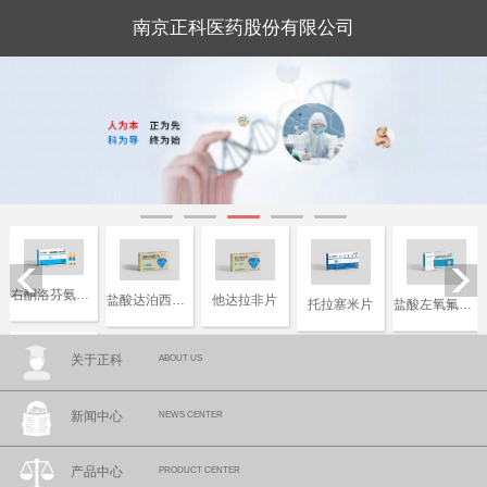
南京正科医药股份有限公司
右酮洛芬氨汀三醇注射液
盐酸达泊西汀片
他达拉非片
托拉塞米片
盐酸左氧氟沙星片
关于正科
ABOUT US
复合磷酸氢钾注射液
新闻中心
NEWS CENTER
产品中心
PRODUCT CENTER