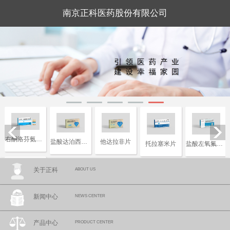
南京正科医药股份有限公司
右酮洛芬氨汀三醇注射液
盐酸达泊西汀片
他达拉非片
托拉塞米片
盐酸左氧氟沙星片
关于正科
ABOUT US
复合磷酸氢钾注射液
新闻中心
NEWS CENTER
产品中心
PRODUCT CENTER