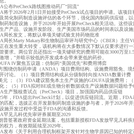
息。
DA公布PreCheck路线图推动药厂“回流”
DA将于2026年2月1日开始接受PreCheck试点项目的申请。
及简化制药制造设施评估的各个环节，强化国内制药供应链，以备选
制药制造设施，并于2026年开始开展PreCheck相关活动。
生产产品、设施开发阶段、生产美国市场药品的时间表以及设施
DA局长发文，将默认单项关键试验支持药物批准
DA局长Marty Makary和生物制品审评与研究中心（CBER）主任Vi
正在发生重大转变，该机构将在大多数情况下默认仅要求进行一
管要求。两位官员还指出一项关键研究的费用可能在3000万至1.
激增，”并暗示较低的开发成本会带来更低的药价。
DUFA IV聚焦五议题：仿制药“美国优先”和费用博弈
方围绕仿制药申请（ANDA）项目费用结构、设施费用豁免、
开讨论。（1）项目费用结构或从分级制转向按ANDA数量计费 ；
000美元 ；（3）FDA建议豁免本土生产设施的GDUFA设施费用
化；（5）FDA拟对BE或生物分析数据或生产设施数据问题给予
DA生产预核查试点（PreCheck）项目，加强国内药品供应链
025年，FDA提出PreCheck计划，以促进供应链回流。近期，FD
的匹配，选拔正在开发新制药制造设施的参与者，并于2026年开始
设施开发过程中受益于FDA的沟通和反馈。
DA罕见儿科优先审评券展期至2029
朗普签署政府资金延期法案，包括重新授权FDA发放罕见儿科疾病优先审评券（P
）的权力，有效期延续至2029年。
DA发布《关于利用合理机制框架开发针对生物学原因已知的特