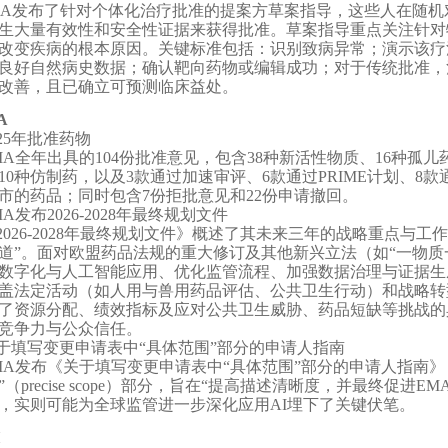
DA发布了针对个体化治疗批准的提案方草案指导，这些人在随
生大量有效性和安全性证据来获得批准。草案指导重点关注针对
改变疾病的根本原因。关键标准包括：识别致病异常；演示该疗
良好自然病史数据；确认靶向药物或编辑成功；对于传统批准，
改善，且已确立可预测临床益处。
A
025年批准药物
MA全年出具的104份批准意见，包含38种新活性物质、16种孤儿
10种仿制药，以及3款通过加速审评、6款通过PRIME计划、8
市的药品；同时包含7份拒批意见和22份申请撤回。
MA发布2026-2028年最终规划文件
2026-2028年最终规划文件》概述了其未来三年的战略重点与
道”。面对欧盟药品法规的重大修订及其他新兴立法（如“一物质
数字化与人工智能应用、优化监管流程、加强数据治理与证据生
盖法定活动（如人用与兽用药品评估、公共卫生行动）和战略转型
了资源分配、绩效指标及应对公共卫生威胁、药品短缺等挑战的
竞争力与公众信任。
于填写变更申请表中“具体范围”部分的申请人指南
MA发布《关于填写变更申请表中“具体范围”部分的申请人指南》
”（precise scope）部分，旨在“提高描述清晰度，并最终促
，实则可能为全球监管进一步深化应用AI埋下了关键伏笔。