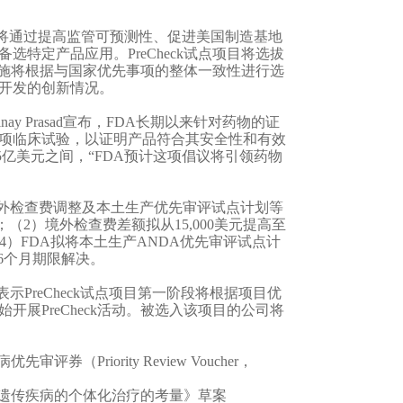
该项目将通过提高监管可预测性、促进美国制造基地
特定产品应用。PreCheck试点项目将选拔
这些设施将根据与国家优先事项的整体一致性进行选
开发的创新情况。
nay Prasad宣布，FDA长期以来针对药物的证
项临床试验，以证明产品符合其安全性和有效
5亿美元之间，“FDA预计这项倡议将引领药物
境外检查费调整及本土生产优先审评试点计划等
（2）境外检查费差额拟从15,000美元提高至
；（4）FDA拟将本土生产ANDA优先审评试点计
6个月期限解决。
A表示PreCheck试点项目第一阶段将根据项目优
开展PreCheck活动。被选入该项目的公司将
riority Review Voucher，
定遗传疾病的个体化治疗的考量》草案