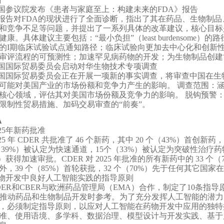
国参议院发布《患者与家庭至上：构建未来的FDA》报告
报告对FDA的现状进行了全面诊断，指出了其在药品、生物制
和竞争不足等问题，并提出了一系列具体的改革建议，核心目标
健康。具体建议主要包括：“最小负担”（least burdensom
的I期临床试验试点通知路径；临床试验向更加去中心化和创新性
审评流程的可预测性；加速罕见病药物的开发；为生物制品创建
国国际贸易委员会启动对华生物技术专项调查
国国际贸易委员会正在开展一项新的事实调查，将审查中国在生
可能对美国产业的市场份额和竞争力产生的影响。 调查范围：涵
核心领域，评估其对美国市场份额及竞争力的影响。 脱钩预警
限制性贸易措施、加码交易审查的“前奏”。
A
025年新药批准
025 年 CDER 共批准了 46 个新药，其中 20 个（43%）首创
个（39%）被认定为快速通道，15个（33%）被认定为突破性治疗药
%）获得加速审批。CDER 对 2025 年批准的所有新药中的 33
外，39 个（85%）首轮获批，32 个（70%）先于任何其它国家
物开发中良好人工智能实践的指导原则
DER和CBER与欧洲药品管理局（EMA）合作，制定了10条
）推动药品和生物制品开发时参考。为了充分发挥人工智能的潜
，必须制定指导原则，以应对人工智能在药物开发中应用的独特
准、使用语境、多学科、数据治理、模型设计与开发实践、基于