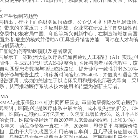
人员使用的药品上；试点得到了积极反馈；部分国家受限于法律
G
026年生物制药趋势
告指出，行业正面临财务回报放缓、公众认可度下降及地缘政治
）带来的多重压力；为应对挑战，企业需在研发上平衡突破性创新
交易中积极布局中国、印度等新兴创新中心，在制造端增加美国
面患者/雇主的模式并借助AI工具提升销售效能，同时在人才与
与创新动力。
工智能如何帮助医院以及患者康复
告展示了一家欧洲大型医疗系统如何通过人工智能（AI）实现
测性、生成式和代理式AI深度整合到临床与患者服务流程中，
I自动匹配患者数据与循证临床路径，提升诊疗一致性并释放10%-
能分诊与报告生成，将诊断时间缩短20%-40%；并借助AI语音
。报告强调，成功的关键在于以临床采用和规模化部署为导向，采用
系，从而推动医疗系统从技术使用者转型为创新主导者。
RMA
hRMA与健康保险CEO们共同回应国会“审查健康保险公司在医
据表明，医院护理是医疗体系中最大的、成本最失控的部分。CMS精
目。医院占总额的1.6万亿美元，医院支出增长近9%。这几乎占
的责任。医院价格经历了自2007年以来最高的涨幅（上涨3.4%
%。多年来，药品净价格一直在下降。2026年，即使是平均挂牌价
担，且由于大型免税医院利用该项目牟利，且几乎没有证据表明
据，品牌药品在每笔保费中占不到10美分，而医院则几乎拿走