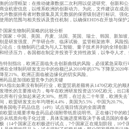
衡的治理框架：在推动健康数据二次利用以促进研究、创新和公
商业机密信息，以维系欧洲的创新动力。为此，文件建议在成员
允许数据持有者对数据集及其元数据的保密级别进行标识、强化
使用的范围与相关投诉及责任机制，以确保EHDS在开放与保
0个国家生物制药策略的比较分析
0个国家：中国、美国、丹麦、法国、英国、瑞士、韩国、新加坡
别是研发强度、产学研合作、临床试验、监管框架效率、风险投
心论点：生物制药已成为与人工智能、量子技术并列的全球创新
和经济压力，各国都在制定并投资于支持性政策，以争夺人才、
告特别指出，欧洲正面临失去创新曲线的风险，必须紧急采取行
洲在全球制药研发支出中的份额已从2010年的37% 下降至2020
降至21%。欧洲正面临被边缘化的切实风险。
洲药品是加强欧盟竞争力的关键
FPIA指出如果没有制药行业，欧盟贸易差额将从1470亿欧元的
发增长的主要推动力，每年在欧洲研发投资达550亿欧元，出口额
比所有行业加起来还大30%。然而，在过去二十年里，欧洲失去了
2年间，欧盟研发支出年均增长4.4%，美国为5.5%，中国为20.7%。
洲各国电子药品信息（ePI）试点项目情况的全面调查
前欧盟法规要求每盒药品必须附带纸质说明书。正在修订中的欧盟
步从纸质向电子化过渡，具体实施进度将取决于各成员国的准备
极（14个国家正在积极进行试点，7个国家正在规划阶段，10