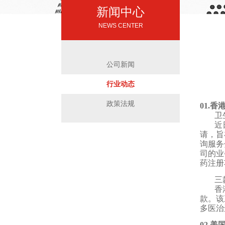
新闻中心
NEWS CENTER
公司新闻
行业动态
政策法规
01.香
卫
近
请，旨
询服务
司的业
药注册
三
香
款。该
多医治
02 美