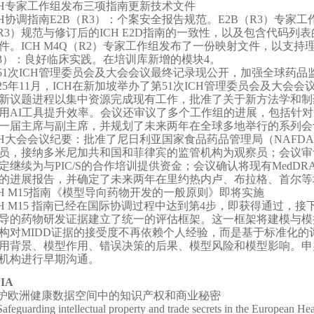
CH专家工作组发布三项指南更新技术文件
CH协调指南E2B（R3）：个案安全报告规范。E2B（R3）专家
（R3）规范与修订后的ICH E2D指南的一致性，以及包含代码列表
件。ICH M4Q（R2）专家工作组发布了一份映射文件，以支持
R3）：良好临床实践。在培训库新增的模块4。
51次ICH管理委员会及大会会议最终记录现公开，加强全球药品
025年11月，ICH在新加坡举办了第51次ICH管理委员会及大会
6年新议题进程以集中资源完成现有工作，批准了关于新方法学和
用AI工具提升效率。会议还审议了多个工作组的进展，包括针
一届主席与副主席，并规划了未来两年在全球多地举行的系列会
CH大会会议纪要：批准了尼日利亚国家食品药品管理局（NAFDA
员，接纳多米尼加共和国和菲律宾的监管机构为观察员；会议审议并通过
定继续为与PIC/S的合作培训提供资金；会议确认将现有Med
的进展报告，并确定了未来两年在里约热内卢、布拉格、首尔等
CH M15指南《模型导向药物开发的一般原则》即将实施
CH M15 指南已经在国际协调过程中达到第4步，即获得通过，
导的药物研发证据建立了统一的评估框架。这一框架将建模与模
构对MIDD证据的接受度不再依赖个人经验，而是基于标准化
用背景、模型作用、错误决策的后果、模型风险和模型影响。申
机构进行早期沟通。
PIA
护欧洲健康数据空间中的知识产权和商业秘密
afeguarding intellectual property and trade secrets in the