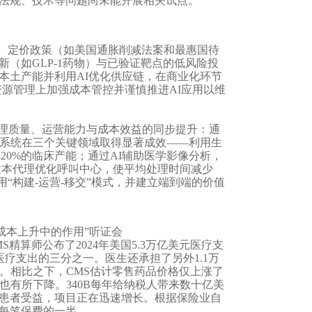
法规、技术等问题尚未能开展相关试点。
、定价政策（如美国通胀削减法案和最惠国待
（如GLP-1药物）与已验证靶点的低风险投
本土产能并利用AI优化供应链，在商业化环节
资源管理上加强成本管控并谨慎推进AI应用以维
护理质量、运营能力与成本效益的同步提升：通
该系统在三个关键领域取得显著成效——利用生
20%的临床产能；通过AI辅助医学影像分析，
/文本代理优化呼叫中心，使平均处理时间减少
“构建-运营-移交”模式，并建立端到端的价值
疗成本上升中的作用”听证会
算师公布了2024年美国5.3万亿美元医疗支
医疗支出的三分之一。医生还承担了另外1.1万
）。相比之下，CMS估计零售药品价格仅上涨了
格也有所下降。340B每年给纳税人带来数十亿美
患者受益，项目正在迅速增长。根据保险业自
了每笔保费的一半。