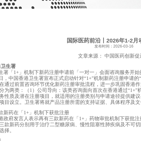
国际医药前沿丨2026年1-2
发布时间：2026-03-16
文章来源： 中国医药创新促
港
卫生署
生署「1+」
机制下新药注册申请前「一对一」会面谘询服务开始
日，中国香港卫生署宣布正式启动针对“1+”机制新药注册申请的
在通过前置咨询环节优化新药注册审批流程，进一步巩固香港作
分为两类：（1）公司导向：该类咨询面向首次在香港通过“1+
务性质及潜在注册项目，就适用的注册类别与申请途径提供建议
项目设立。卫生署将就产品注册所需的支持证据、具体程序及文
款新药在「1+」机制下获批注册
港政府发言人表示再有三款新药在「1+」药物审批机制下获批
三款新药分别用于治疗二型糖尿病、慢性阻塞性肺疾病及不可切
选择。
国