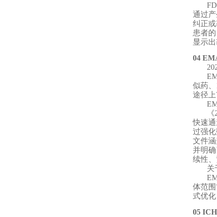
F
通过产
纠正或
患者的
显示出
04 EM
2
E
似药、
途径上
E
《
快速通
过强化
文件涵
并明确
续性、
关
E
体范围
式优化
05 ICH