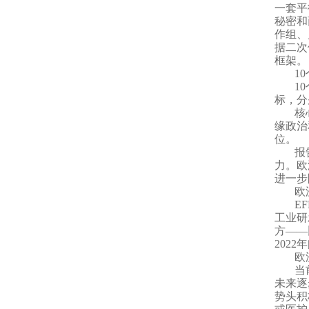
一套平
秘密和
作组、
据二次
框架。
1
1
标，分
核
缘政治
位。
报
力。欧
进一步
欧
E
工业研
方——
202
欧
当
未来逐
势头积