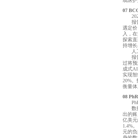
或医护
07 BC
2
报
遇定价
入，在
探索直
持增长
人
报
过将预
成式A
实现智
20%
衡量体
08 Ph
P
数
出的账
亿美元
1.4
元的负
身的数