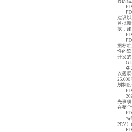
要的信
F
F
建设以
首批新
拔，如
F
F
据标准
性的监
开发的
G
各
议题展
25,
划制度
F
2
先事项
在整个
F
特
PRV
F