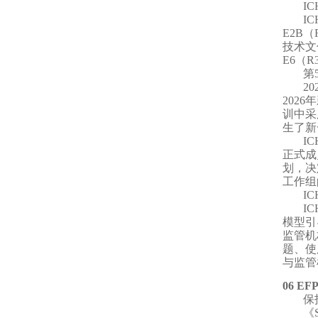
I
I
E2B
技术文
E6（
第
2
202
训中采
生了新
I
正式成
划，决
工作组
I
I
模型引
监管机
题、使
与监管
06 EF
保
《S