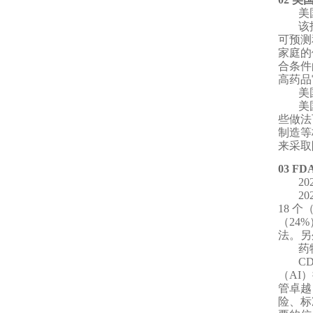
美
该
可预测
家庭的
合条件
高药品
美
美
些做法
制造等
来采取
03 FD
2
2
18 
（24
法。另
药
C
（AI
管卓越
险、标