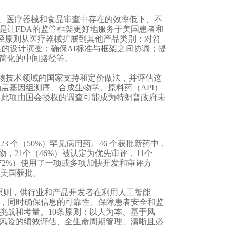
品、医疗器械和食品审查中存在的效率低下、不
是让FDA的监管框架更好地服务于美国患者和
e）的路径原则从医疗器械扩展到其他产品类别；对符
的设计演变；确保AI标准与框架之间协调；提
简化的中间路径等。
物技术领域的国家支持和定价做法，并评估这
盖基因组测序、合成生物学、原料药（API）
：此项由国会授权的调查可能成为特朗普政府未
新药，23 个（50%）罕见病用药。46 个获批新药中，
物，21个（46%）被认定为优先审评，11个
 个（72%）使用了一项或多项加快开发和审评方
在美国获批。
指导原则，供行业和产品开发者在利用人工智能
力，同时确保信息的可靠性、保障患者安全和监
挑战和考量。10条原则：以人为本、基于风
风险的绩效评估、全生命周期管理、清晰且必