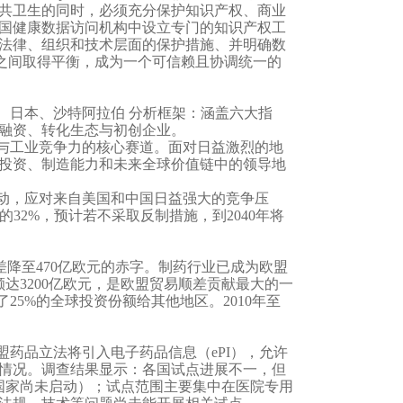
共卫生的同时，必须充分保护知识产权、商业
国健康数据访问机构中设立专门的知识产权工
法律、组织和技术层面的保护措施、并明确数
护之间取得平衡，成为一个可信赖且协调统一的
、日本、沙特阿拉伯 分析框架：涵盖六大指
融资、转化生态与初创企业。
与工业竞争力的核心赛道。面对日益激烈的地
投资、制造能力和未来全球价值链中的领导地
动，应对来自美国和中国日益强大的竞争压
年的32%，预计若不采取反制措施，到2040年将
顺差降至470亿欧元的赤字。制药行业已成为欧盟
达3200亿欧元，是欧盟贸易顺差贡献最大的一
25%的全球投资份额给其他地区。2010年至
药品立法将引入电子药品信息（ePI），允许
情况。调查结果显示：各国试点进展不一，但
个国家尚未启动）；试点范围主要集中在医院专用