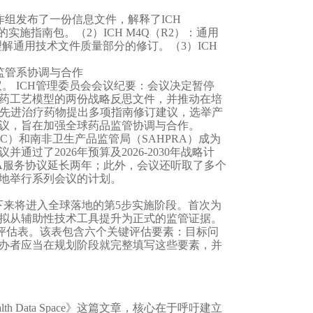
工作组发布了一份信息文件，解释了ICH
的实施指南包。（2）ICH M4Q（R2）：通用
理解通用技术文件质量部分的修订。（3）ICH
监管系协调与合作
会议。 ICH管理委员会会议纪要：会议决定暂停
制药工艺模型的两份战略反思文件，并推动在培
对先进治疗药物提出多项指南修订建议，选举产
议，旨在加强全球药品监管协调与合作。
C）和南非卫生产品监管局（SAHPRA）成为
了2026年预算及2026-2030年战略计
DRA服务协议延长两年；此外，会议还听取了多个
地举行系列会议的计划。
接下来将进入全球落地的第5步实施阶段。首次为
拟从辅助性技术工具提升为正式的监管证据。
的评估表。该表包含六个关键评估要素：目标问
办者应当在规划阶段就完整填写这些要素，并
 European Health Data Space》这篇文章，核心在于呼吁建立