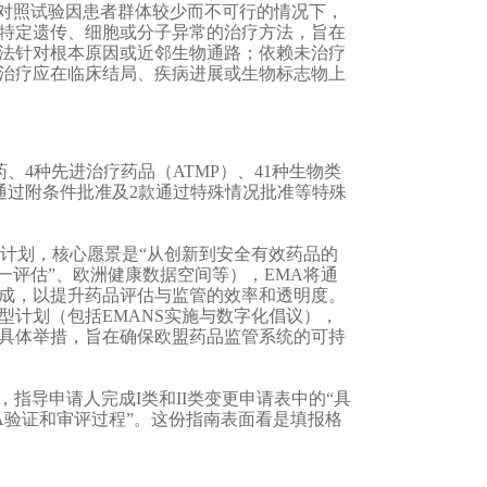
机对照试验因患者群体较少而不可行的情况下，
特定遗传、细胞或分子异常的治疗方法，旨在
法针对根本原因或近邻生物通路；依赖未治疗
治疗应在临床结局、疾病进展或生物标志物上
药、4种先进治疗药品（ATMP）、41种生物类
款通过附条件批准及2款通过特殊情况批准等特殊
工作计划，核心愿景是“从创新到安全有效药品的
一评估”、欧洲健康数据空间等），EMA将通
成，以提升药品评估与监管的效率和透明度。
计划（包括EMANS实施与数字化倡议），
具体举措，旨在确保欧盟药品监管系统的可持
，指导申请人完成I类和II类变更申请表中的“具
进EMA验证和审评过程”。这份指南表面看是填报格