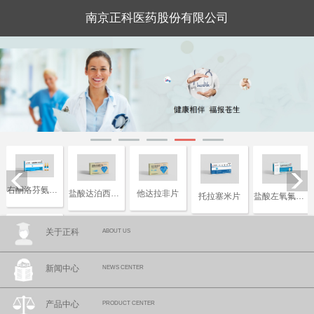
南京正科医药股份有限公司
右酮洛芬氨汀三醇注射液
盐酸达泊西汀片
他达拉非片
托拉塞米片
盐酸左氧氟沙星片
关于正科
ABOUT US
复合磷酸氢钾注射液
新闻中心
NEWS CENTER
产品中心
PRODUCT CENTER